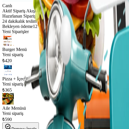
Canlı
Aktif Sipariş Akışı
Hazırlanan Sipariş
24 dakikalık teslim süresi
Bekleyen ödeme
12
Yeni Siparişler
Burger Menü
Yeni sipariş
₺420
Pizza + İçecek
Yeni sipariş
₺365
Aile Menüsü
Yeni sipariş
₺590
Demoyu İncele