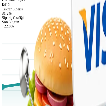
₺412
Tekrar Sipariş
31.2%
Sipariş Grafiği
Son 30 gün
+22.8%