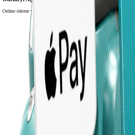
Online ödeme ve operasyon ayarlarını tamamlayıp sipariş toplamaya b
Dijital Menü Yönetimi
Online Ödeme Akışı